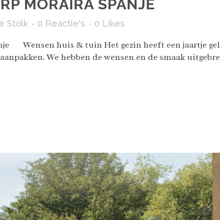
RP MORAIRA SPANJE
e Stolk
0 Reactie's
0
Likes
anje Wensen huis & tuin Het gezin heeft een jaartje gel
ap aanpakken. We hebben de wensen en de smaak uitgebre