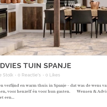
DVIES TUIN SPANJE
e Stolk
0 Reactie's
0
Likes
n verfijnd en warm thuis in Spanje – dat was de wens v
men, voor henzelf én voor hun gasten. Wensen & Advie
t een...