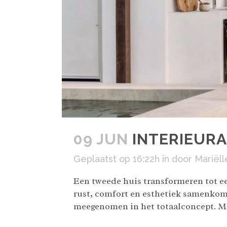
09 JUN
INTERIEURA
Geplaatst op 16:22h
in
door
Mariëll
Een tweede huis transformeren tot ee
rust, comfort en esthetiek samenko
meegenomen in het totaalconcept. Me