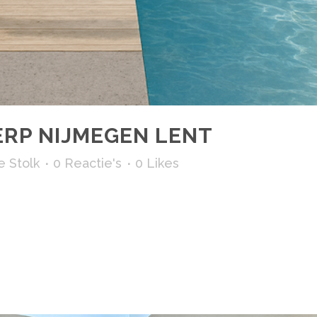
RP NIJMEGEN LENT
e Stolk
0 Reactie's
0
Likes