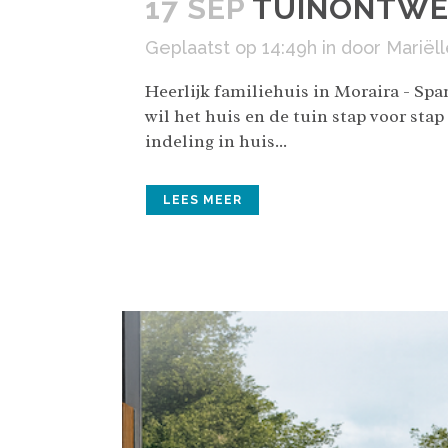
17 SEP
TUINONTWE
Geplaatst op 14:49h
in
door
Mariëll
Heerlijk familiehuis in Moraira - Sp
wil het huis en de tuin stap voor st
indeling in huis...
LEES MEER