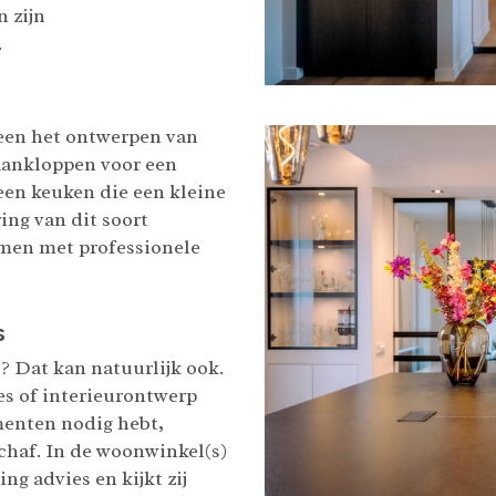
n zijn
.
leen het ontwerpen van
aankloppen voor een
een keuken die een kleine
ring van dit soort
amen met professionele
s
? Dat kan natuurlijk ook.
es of interieurontwerp
menten nodig hebt,
schaf. In de woonwinkel(s)
ng advies en kijkt zij