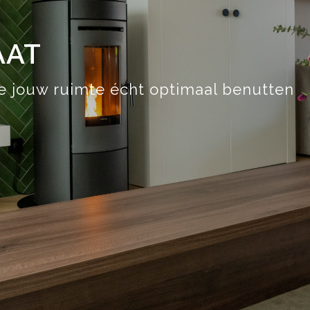
AAT
 jouw ruimte écht optimaal benutten