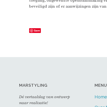
toegang, ongewenste openbaarmaking en o
beveiligd zijn of er aanwijzingen zijn v
Save
MARSTYLING
MENU
Dé vertaalslag van ontwerp
Home
naar realisatie!