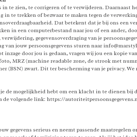
in te zien, te corrigeren of te verwijderen. Daarnaast h
 in te trekken of bezwaar te maken tegen de verwerkin
ensoverdraagbaarheid. Dat betekent dat je bij ons een v
kken in een computerbestand naar jou of een ander, doo
e, verwijdering, gegevensoverdraging van je persoonsgege
g van jouw persoonsgegevens sturen naar info@marstyl
ot inzage door jou is gedaan, vragen wij jou een kopie va
asfoto, MRZ (machine readable zone, de strook met num
(BSN) zwart. Dit ter bescherming van je privacy. We r
t je de mogelijkheid hebt om een klacht in te dienen bij
a de volgende link: https://autoriteitpersoonsgegevens.
ouw gegevens serieus en neemt passende maatregelen om