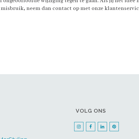
ngeoorloofde wijziging tegen te gaan. Als jij het idee 
an misbruik, neem dan contact op met onze klantenservi
VOLG ONS